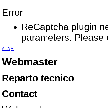
Error
ReCaptcha plugin nee
parameters. Please c
A+
A
A-
Webmaster
Reparto tecnico
Contact