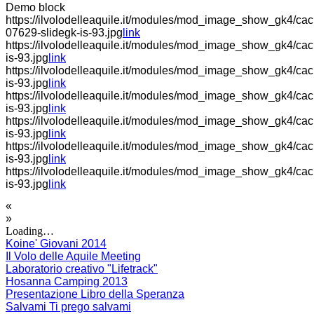
Demo block
https://ilvolodelleaquile.it/modules/mod_image_show_gk4/cache
07629-slidegk-is-93.jpg
link
https://ilvolodelleaquile.it/modules/mod_image_show_gk4/cac
is-93.jpg
link
https://ilvolodelleaquile.it/modules/mod_image_show_gk4/cache
is-93.jpg
link
https://ilvolodelleaquile.it/modules/mod_image_show_gk4/ca
is-93.jpg
link
https://ilvolodelleaquile.it/modules/mod_image_show_gk4/ca
is-93.jpg
link
https://ilvolodelleaquile.it/modules/mod_image_show_gk4/cac
is-93.jpg
link
https://ilvolodelleaquile.it/modules/mod_image_show_gk4/cac
is-93.jpg
link
«
»
Loading…
Koine' Giovani 2014
Il Volo delle Aquile Meeting
Laboratorio creativo "Lifetrack"
Hosanna Camping 2013
Presentazione Libro della Speranza
Salvami Ti prego salvami