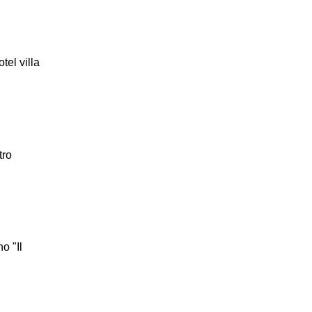
tel villa
tro
o "Il