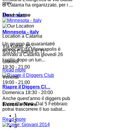
prev
di Catania ha organizzato, per i ...
Dove siamo
Read more
Minnesota - italy
Location a Catania
Un gruppo di quarantatré
Via Galati, 85
americani da Minneapolis è
95126 Catania (CT)
arrivato a Catania giovedì 26
Luglio dopo un lun...
Giovedì
19:30 - 21:00
Read more
Venerdì
19:00 - 21:00
Riapre il Diggers Cl…
Domenica
18:30 - 20:00
Anche quest'anno il diggers pub
Eventi e News
riapre i battenti. Dal 5 Febbraio
potrai trascorrere il tuo sabat...
1
Read more
2
3