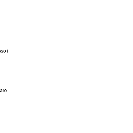
so i
zaro