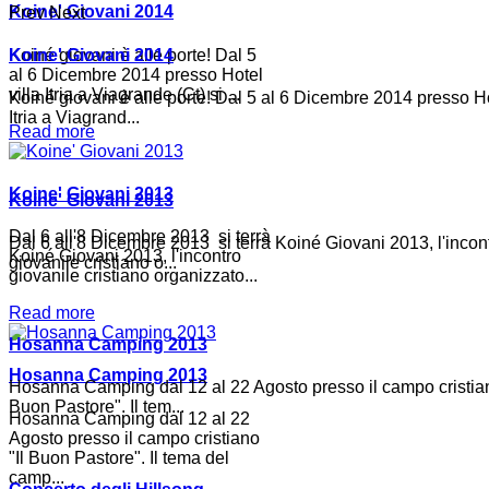
Koine' Giovani 2014
Prev
Next
Koiné giovani è alle porte! Dal 5
Koine' Giovani 2014
al 6 Dicembre 2014 presso Hotel
villa Itria a Viagrande (Ct) si ...
Koiné giovani è alle porte! Dal 5 al 6 Dicembre 2014 presso Ho
Itria a Viagrand...
Read more
Koine' Giovani 2013
Koine' Giovani 2013
Dal 6 all'8 Dicembre 2013 si terrà
Dal 6 all'8 Dicembre 2013 si terrà Koiné Giovani 2013, l'incon
Koiné Giovani 2013, l'incontro
giovanile cristiano o...
giovanile cristiano organizzato...
Read more
Hosanna Camping 2013
Hosanna Camping 2013
Hosanna Camping dal 12 al 22 Agosto presso il campo cristian
Buon Pastore". Il tem...
Hosanna Camping dal 12 al 22
Agosto presso il campo cristiano
"Il Buon Pastore". Il tema del
camp...