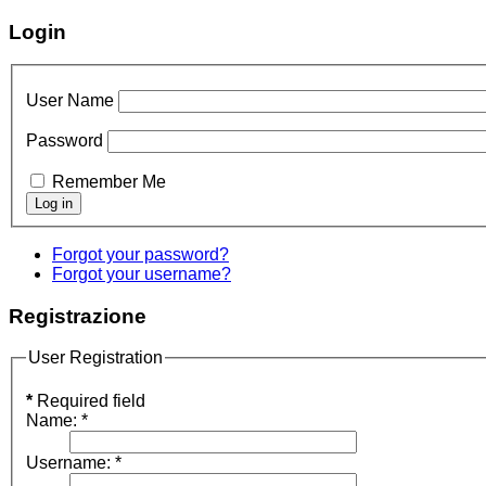
Login
User Name
Password
Remember Me
Forgot your password?
Forgot your username?
Registrazione
User Registration
*
Required field
Name:
*
Username:
*