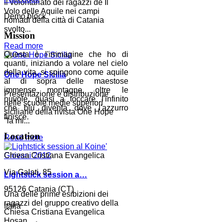
Il volontariato dei ragazzi de Il
Volo delle Aquile nei campi
Demo block
nomadi della città di Catania
svolto...
Mission
Read more
Questa è l'immagine che ho di
quanti, iniziando a volare nel cielo
della vita, si spingono come aquile
One Hope Sicilia
al di sopra delle maestose
immense montagne, oltre le
Presentazione e distribuzione
nuvole, quasi a toccare l'infinito
nelle scuole medie superiori
che blu diventa dove l'azzurro
siciliane della rivista One Hope
finisce.
"la mi...
Location
Read more
Chiesa Cristiana Evangelica
Via Galati, 85
Lightstick session a…
95126 Catania (CT)
Una delle prime esibizioni dei
ragazzi del gruppo creativo della
Italia
Chiesa Cristiana Evangelica
Hosan...