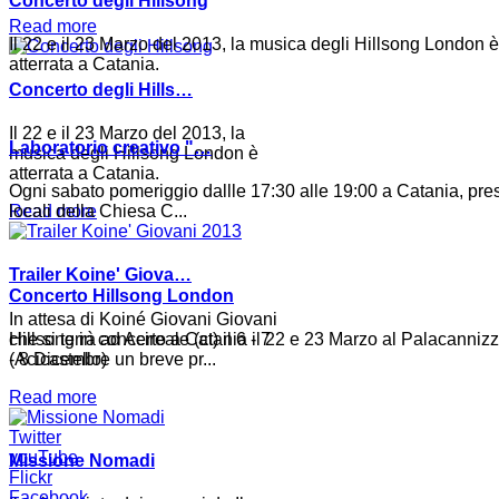
Concerto degli Hillsong
Read more
Il 22 e il 23 Marzo del 2013, la musica degli Hillsong London è
atterrata a Catania.
Concerto degli Hills…
Il 22 e il 23 Marzo del 2013, la
Laboratorio creativo "…
musica degli Hillsong London è
atterrata a Catania.
Ogni sabato pomeriggio dallle 17:30 alle 19:00 a Catania, pres
Read more
locali della Chiesa C...
Trailer Koine' Giova…
Concerto Hillsong London
In attesa di Koiné Giovani Giovani
che si terrà ad Acireale (ct) il 6 - 7
Hillsong in concerto a Catania il 22 e 23 Marzo al Palacanniz
- 8 Dicembre un breve pr...
(Acicastello)
Read more
Twitter
youTube
Missione Nomadi
Flickr
Facebook