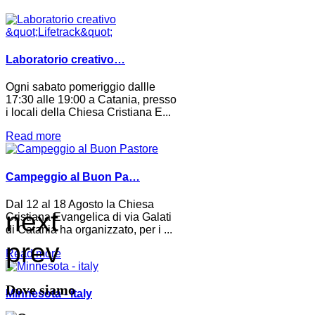
Laboratorio creativo…
Ogni sabato pomeriggio dallle
17:30 alle 19:00 a Catania, presso
i locali della Chiesa Cristiana E...
Read more
Campeggio al Buon Pa…
Dal 12 al 18 Agosto la Chiesa
next
Cristiana Evangelica di via Galati
di Catania ha organizzato, per i ...
prev
Read more
Dove siamo
Minnesota - italy