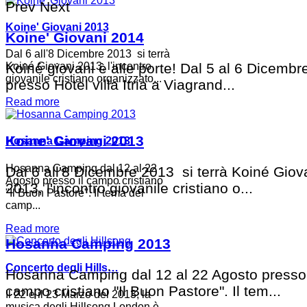
Prev
Next
Koine' Giovani 2013
Koine' Giovani 2014
Dal 6 all'8 Dicembre 2013 si terrà
Koiné Giovani 2013, l'incontro
Koiné giovani è alle porte! Dal 5 al 6 Dicemb
giovanile cristiano organizzato...
presso Hotel villa Itria a Viagrand...
Read more
Koine' Giovani 2013
Hosanna Camping 2013
Hosanna Camping dal 12 al 22
Dal 6 all'8 Dicembre 2013 si terrà Koiné Giov
Agosto presso il campo cristiano
2013, l'incontro giovanile cristiano o...
"Il Buon Pastore". Il tema del
camp...
Read more
Hosanna Camping 2013
Concerto degli Hills…
Hosanna Camping dal 12 al 22 Agosto presso 
campo cristiano "Il Buon Pastore". Il tem...
Il 22 e il 23 Marzo del 2013, la
musica degli Hillsong London è