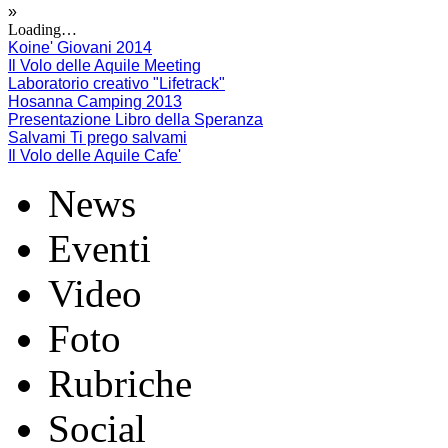
»
Loading…
Koine' Giovani 2014
Il Volo delle Aquile Meeting
Laboratorio creativo "Lifetrack"
Hosanna Camping 2013
Presentazione Libro della Speranza
Salvami Ti prego salvami
Il Volo delle Aquile Cafe'
News
Eventi
Video
Foto
Rubriche
Social