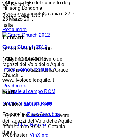
Album di foto del concerto degli
Via Galati, 85
Hillsong London al
Palacannizzaro di Catania il 22 e
95126 Catania (CT)
23 Marzo 20...
Italia
Read more
Contatti
Grace Church 2012
(+39) 095 000 000 000
Album di foto del lavoro dei
(+39) 340 68 64 045
ragazzi del Volo delle Aquile
info@ilvolodelleaquile.it
insieme al ragazzi della Grace
Church ...
www.ilvolodelleaquile.it
Read more
Staff
Natale al campo ROM
Direttore:
Elisa Romeo
Fotografia:
Enzo Carrubba
Queste foto mostrano il lavoro
dei ragazzi del Volo delle Aquile
Video:
Elisa Romeo
in un campo ROM di Catania
duran...
Webmaster:
VinX.org