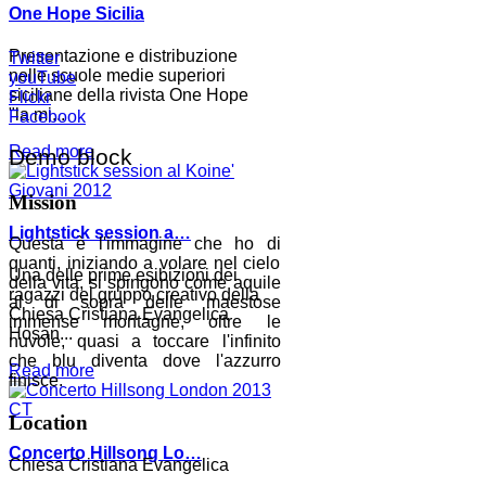
One Hope Sicilia
Presentazione e distribuzione
Twitter
nelle scuole medie superiori
youTube
siciliane della rivista One Hope
Flickr
"la mi...
Facebook
Read more
Demo block
Mission
Lightstick session a…
Questa è l'immagine che ho di
quanti, iniziando a volare nel cielo
Una delle prime esibizioni dei
della vita, si spingono come aquile
ragazzi del gruppo creativo della
al di sopra delle maestose
Chiesa Cristiana Evangelica
immense montagne, oltre le
Hosan...
nuvole, quasi a toccare l'infinito
che blu diventa dove l'azzurro
Read more
finisce.
Location
Concerto Hillsong Lo…
Chiesa Cristiana Evangelica