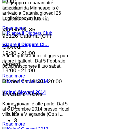
Un gruppo di quarantatré
americani da Minneapolis è
arrivato a Catania giovedì 26
Location a Catania
Luglio dopo un lun...
Read more
Via Galati, 85
95126 Catania (CT)
Riapre il Diggers Cl…
Giovedì
19:30 - 21:00
Anche quest'anno il diggers pub
riapre i battenti. Dal 5 Febbraio
Venerdì
potrai trascorrere il tuo sabat...
19:00 - 21:00
Read more
Domenica
18:30 - 20:00
Koine' Giovani 2014
Eventi e News
Koiné giovani è alle porte! Dal 5
1
al 6 Dicembre 2014 presso Hotel
2
villa Itria a Viagrande (Ct) si ...
3
Read more