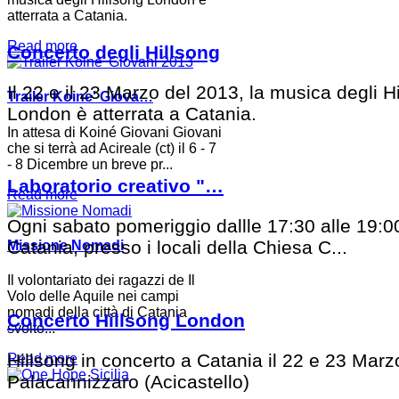
atterrata a Catania.
Read more
Concerto degli Hillsong
Il 22 e il 23 Marzo del 2013, la musica degli H
Trailer Koine' Giova…
London è atterrata a Catania.
In attesa di Koiné Giovani Giovani
che si terrà ad Acireale (ct) il 6 - 7
- 8 Dicembre un breve pr...
Laboratorio creativo "…
Read more
Ogni sabato pomeriggio dallle 17:30 alle 19:0
Catania, presso i locali della Chiesa C...
Missione Nomadi
Il volontariato dei ragazzi de Il
Volo delle Aquile nei campi
nomadi della città di Catania
Concerto Hillsong London
svolto...
Hillsong in concerto a Catania il 22 e 23 Marz
Read more
Palacannizzaro (Acicastello)