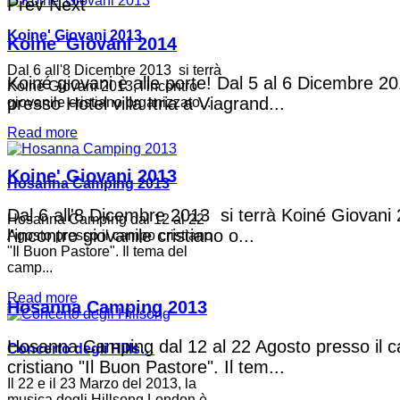
Prev
Next
Koine' Giovani 2013
Koine' Giovani 2014
Dal 6 all'8 Dicembre 2013 si terrà
Koiné giovani è alle porte! Dal 5 al 6 Dicembre 2
Koiné Giovani 2013, l'incontro
presso Hotel villa Itria a Viagrand...
giovanile cristiano organizzato...
Read more
Koine' Giovani 2013
Hosanna Camping 2013
Dal 6 all'8 Dicembre 2013 si terrà Koiné Giovani
Hosanna Camping dal 12 al 22
l'incontro giovanile cristiano o...
Agosto presso il campo cristiano
"Il Buon Pastore". Il tema del
camp...
Read more
Hosanna Camping 2013
Hosanna Camping dal 12 al 22 Agosto presso il 
Concerto degli Hills…
cristiano "Il Buon Pastore". Il tem...
Il 22 e il 23 Marzo del 2013, la
musica degli Hillsong London è