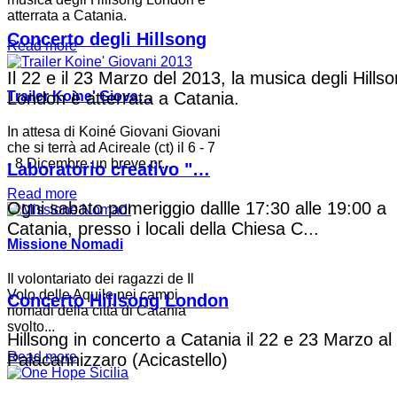
atterrata a Catania.
Concerto degli Hillsong
Read more
Il 22 e il 23 Marzo del 2013, la musica degli Hills
London è atterrata a Catania.
Trailer Koine' Giova…
In attesa di Koiné Giovani Giovani
che si terrà ad Acireale (ct) il 6 - 7
- 8 Dicembre un breve pr...
Laboratorio creativo "…
Read more
Ogni sabato pomeriggio dallle 17:30 alle 19:00 a
Catania, presso i locali della Chiesa C...
Missione Nomadi
Il volontariato dei ragazzi de Il
Volo delle Aquile nei campi
Concerto Hillsong London
nomadi della città di Catania
svolto...
Hillsong in concerto a Catania il 22 e 23 Marzo al
Read more
Palacannizzaro (Acicastello)