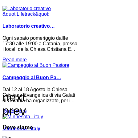
Laboratorio creativo…
Ogni sabato pomeriggio dallle
17:30 alle 19:00 a Catania, presso
i locali della Chiesa Cristiana E...
Read more
Campeggio al Buon Pa…
Dal 12 al 18 Agosto la Chiesa
next
Cristiana Evangelica di via Galati
di Catania ha organizzato, per i ...
prev
Read more
Dove siamo
Minnesota - italy