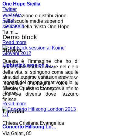
One Hope Sicilia
Twitter
youTube
Presentazione e distribuzione
Flickr
nelle scuole medie superiori
Facebook
siciliane della rivista One Hope
"la mi...
Demo block
Read more
Mission
Questa è l'immagine che ho di
Lightstick session a…
quanti, iniziando a volare nel cielo
della vita, si spingono come aquile
Una delle prime esibizioni dei
al di sopra delle maestose
ragazzi del gruppo creativo della
immense montagne, oltre le
Chiesa Cristiana Evangelica
nuvole, quasi a toccare l'infinito
Hosan...
che blu diventa dove l'azzurro
finisce.
Read more
Location
Chiesa Cristiana Evangelica
Concerto Hillsong Lo…
Via Galati, 85