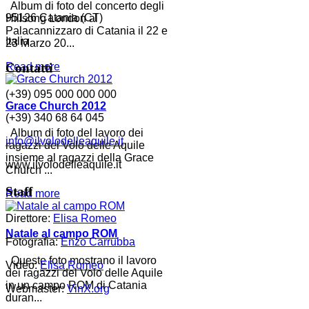
Album di foto del concerto degli
95126 Catania (CT)
Hillsong London al
Palacannizzaro di Catania il 22 e
Italia
23 Marzo 20...
Contatti
Read more
(+39) 095 000 000 000
Grace Church 2012
(+39) 340 68 64 045
Album di foto del lavoro dei
info@ilvolodelleaquile.it
ragazzi del Volo delle Aquile
insieme al ragazzi della Grace
www.ilvolodelleaquile.it
Church ...
Staff
Read more
Direttore:
Elisa Romeo
Natale al campo ROM
Fotografia:
Enzo Carrubba
Queste foto mostrano il lavoro
Video:
Elisa Romeo
dei ragazzi del Volo delle Aquile
in un campo ROM di Catania
Webmaster:
VinX.org
duran...