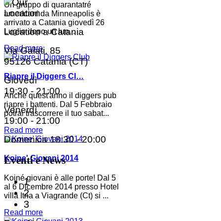
Un gruppo di quarantatré
americani da Minneapolis è
arrivato a Catania giovedì 26
Location a Catania
Luglio dopo un lun...
Read more
Via Galati, 85
95126 Catania (CT)
Riapre il Diggers Cl…
Giovedì
19:30 - 21:00
Anche quest'anno il diggers pub
riapre i battenti. Dal 5 Febbraio
Venerdì
potrai trascorrere il tuo sabat...
19:00 - 21:00
Read more
Domenica
18:30 - 20:00
Koine' Giovani 2014
Eventi e News
Koiné giovani è alle porte! Dal 5
1
al 6 Dicembre 2014 presso Hotel
2
villa Itria a Viagrande (Ct) si ...
3
Read more