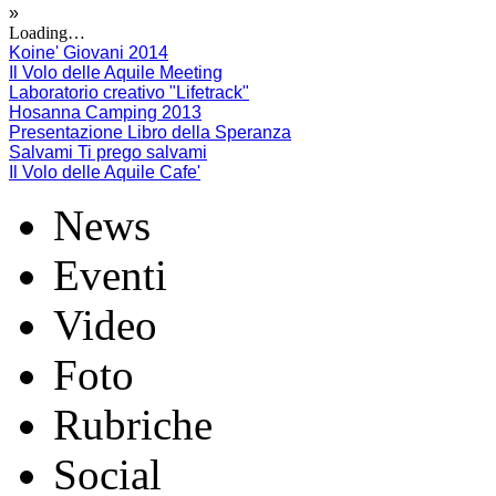
»
Loading…
Koine' Giovani 2014
Il Volo delle Aquile Meeting
Laboratorio creativo "Lifetrack"
Hosanna Camping 2013
Presentazione Libro della Speranza
Salvami Ti prego salvami
Il Volo delle Aquile Cafe'
News
Eventi
Video
Foto
Rubriche
Social