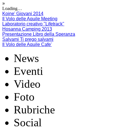
»
Loading…
Koine' Giovani 2014
Il Volo delle Aquile Meeting
Laboratorio creativo "Lifetrack"
Hosanna Camping 2013
Presentazione Libro della Speranza
Salvami Ti prego salvami
Il Volo delle Aquile Cafe'
News
Eventi
Video
Foto
Rubriche
Social