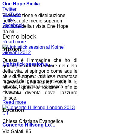
One Hope Sicilia
Twitter
youTube
Presentazione e distribuzione
Flickr
nelle scuole medie superiori
Facebook
siciliane della rivista One Hope
"la mi...
Demo block
Read more
Mission
Questa è l'immagine che ho di
Lightstick session a…
quanti, iniziando a volare nel cielo
della vita, si spingono come aquile
Una delle prime esibizioni dei
al di sopra delle maestose
ragazzi del gruppo creativo della
immense montagne, oltre le
Chiesa Cristiana Evangelica
nuvole, quasi a toccare l'infinito
Hosan...
che blu diventa dove l'azzurro
finisce.
Read more
Location
Chiesa Cristiana Evangelica
Concerto Hillsong Lo…
Via Galati, 85