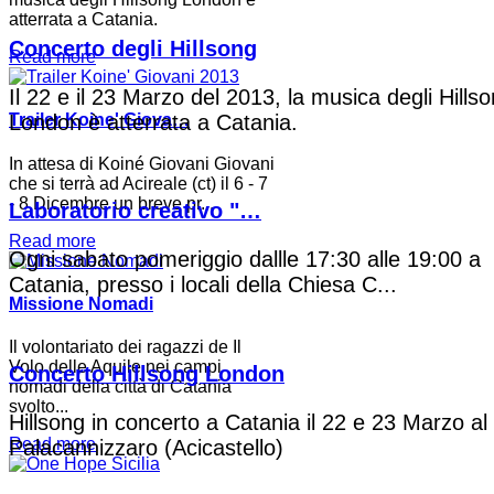
atterrata a Catania.
Concerto degli Hillsong
Read more
Il 22 e il 23 Marzo del 2013, la musica degli Hills
London è atterrata a Catania.
Trailer Koine' Giova…
In attesa di Koiné Giovani Giovani
che si terrà ad Acireale (ct) il 6 - 7
- 8 Dicembre un breve pr...
Laboratorio creativo "…
Read more
Ogni sabato pomeriggio dallle 17:30 alle 19:00 a
Catania, presso i locali della Chiesa C...
Missione Nomadi
Il volontariato dei ragazzi de Il
Volo delle Aquile nei campi
Concerto Hillsong London
nomadi della città di Catania
svolto...
Hillsong in concerto a Catania il 22 e 23 Marzo al
Read more
Palacannizzaro (Acicastello)