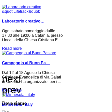
Laboratorio creativo…
Ogni sabato pomeriggio dallle
17:30 alle 19:00 a Catania, presso
i locali della Chiesa Cristiana E...
Read more
Campeggio al Buon Pa…
Dal 12 al 18 Agosto la Chiesa
next
Cristiana Evangelica di via Galati
di Catania ha organizzato, per i ...
prev
Read more
Dove siamo
Minnesota - italy