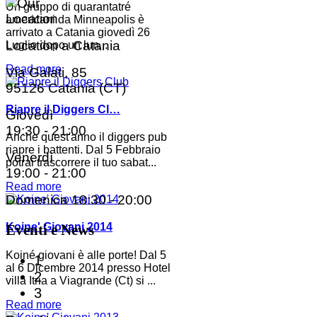
Un gruppo di quarantatré
americani da Minneapolis è
arrivato a Catania giovedì 26
Location a Catania
Luglio dopo un lun...
Read more
Via Galati, 85
95126 Catania (CT)
Riapre il Diggers Cl…
Giovedì
19:30 - 21:00
Anche quest'anno il diggers pub
riapre i battenti. Dal 5 Febbraio
Venerdì
potrai trascorrere il tuo sabat...
19:00 - 21:00
Read more
Domenica
18:30 - 20:00
Koine' Giovani 2014
Eventi e News
Koiné giovani è alle porte! Dal 5
1
al 6 Dicembre 2014 presso Hotel
2
villa Itria a Viagrande (Ct) si ...
3
Read more