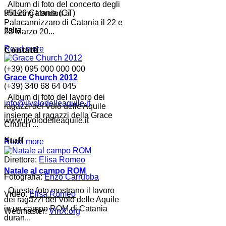
Album di foto del concerto degli
95126 Catania (CT)
Hillsong London al
Palacannizzaro di Catania il 22 e
Italia
23 Marzo 20...
Contatti
Read more
(+39) 095 000 000 000
Grace Church 2012
(+39) 340 68 64 045
Album di foto del lavoro dei
info@ilvolodelleaquile.it
ragazzi del Volo delle Aquile
insieme al ragazzi della Grace
www.ilvolodelleaquile.it
Church ...
Staff
Read more
Direttore:
Elisa Romeo
Natale al campo ROM
Fotografia:
Enzo Carrubba
Queste foto mostrano il lavoro
Video:
Elisa Romeo
dei ragazzi del Volo delle Aquile
in un campo ROM di Catania
Webmaster:
VinX.org
duran...