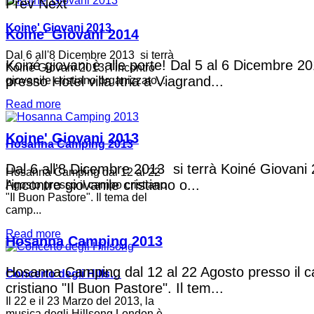
Prev
Next
Koine' Giovani 2013
Koine' Giovani 2014
Dal 6 all'8 Dicembre 2013 si terrà
Koiné giovani è alle porte! Dal 5 al 6 Dicembre 2
Koiné Giovani 2013, l'incontro
presso Hotel villa Itria a Viagrand...
giovanile cristiano organizzato...
Read more
Koine' Giovani 2013
Hosanna Camping 2013
Dal 6 all'8 Dicembre 2013 si terrà Koiné Giovani
Hosanna Camping dal 12 al 22
l'incontro giovanile cristiano o...
Agosto presso il campo cristiano
"Il Buon Pastore". Il tema del
camp...
Read more
Hosanna Camping 2013
Hosanna Camping dal 12 al 22 Agosto presso il 
Concerto degli Hills…
cristiano "Il Buon Pastore". Il tem...
Il 22 e il 23 Marzo del 2013, la
musica degli Hillsong London è